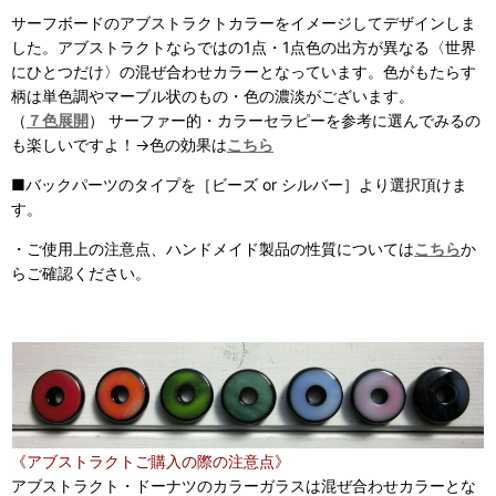
サーフボードのアブストラクトカラーをイメージしてデザインしま
した。アブストラクトならではの1点・1点色の出方が異なる〈世界
にひとつだけ〉の混ぜ合わせカラーとなっています。
色がもたらす
柄は単色調やマーブル状のもの・
色の濃淡がございます。
（
７色展開
） サーファー的・カラーセラピーを参考に選んでみるの
も楽しいですよ！→色の効果は
こちら
■バックパーツのタイプを［ビーズ or シルバー］より選択頂けま
す。
・ご使用上の注意点、ハンドメイド製品の性質については
こちら
か
らご確認ください。
《アブストラクトご購入の際の注意点》
アブストラクト・ドーナツのカラーガラスは混ぜ合わせカラーとな