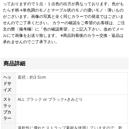
っておりますので１点・１点色の出方が異なっております。色がも
たらす柄→単色調のモノとマーブル状のモノの濃いモノ・薄いもの
がございます。画像の写真と全く同じカラーでの発送ではございま
せんのでご了承ください。 カラーの確認をご希望のお客様は、ご注
文の際〈備考欄〉に「色の確認希望」とご記入下さい。改めてメー
ルにて画像をお送り致します。 ※商品到着後のカラー交換・返品は
承れませんのでご了承下さい。
商品詳細
ヘッ
直径：約3.5cm
ドサ
イズ
スト
ALL ブラック or ブラック×きみどり
ラッ
プカ
ラー
速乾性に優れたストラップ素材を使用していますので、乾