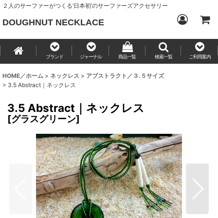
２人のサーファーがつくる‘日本初’のサーファーズアクセサリー
DOUGHNUT NECKLACE
ブランド
ジャーナル
商品一覧
検索一覧
ご利用案内
HOME／ホーム
>
ネックレス
>
アブストラクト／３.５サイズ
>
3.5 Abstract｜ネックレス
3.5 Abstract｜ネックレス
[
グラスグリーン
]