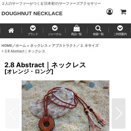
２人のサーファーがつくる‘日本初’のサーファーズアクセサリー
DOUGHNUT NECKLACE
ブランド
ジャーナル
商品一覧
検索一覧
ご利用案内
HOME／ホーム
>
ネックレス
>
アブストラクト／２.８サイズ
>
2.8 Abstract｜ネックレス
2.8 Abstract｜ネックレス
[
オレンジ・ロング
]