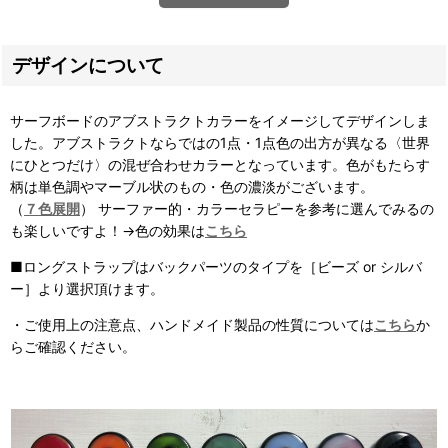
デザインについて
サーフボードのアブストラクトカラーをイメージしてデザインしま
した。アブストラクトならではの1点・1点色の出方が異なる〈世界
にひとつだけ〉の混ぜ合わせカラーとなっています。
色がもたらす
柄は単色調やマーブル状のもの・
色の濃淡がございます。
（
７色展開
） サーファー的・カラーセラピーを参考に選んでみるの
も楽しいですよ！→色の効果は
こちら
■ロングストラップはバックパーツのタイプを［ビーズ or シルバ
ー］より選択頂けます。
・ご使用上の注意点、ハンドメイド製品の性質については
こちら
か
らご確認ください。