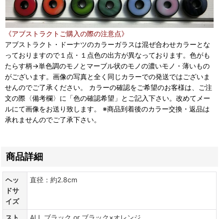
《アブストラクトご購入の際の注意点》
アブストラクト・ドーナツのカラーガラスは混ぜ合わせカラーとな
っておりますので１点・１点色の出方が異なっております。色がも
たらす柄→単色調のモノとマーブル状のモノの濃いモノ・薄いもの
がございます。画像の写真と全く同じカラーでの発送ではございま
せんのでご了承ください。 カラーの確認をご希望のお客様は、ご注
文の際〈備考欄〉に「色の確認希望」とご記入下さい。改めてメー
ルにて画像をお送り致します。 ※商品到着後のカラー交換・返品は
承れませんのでご了承下さい。
商品詳細
ヘッ
直径：約2.8cm
ドサ
イズ
スト
ALL ブラック or ブラック×オレンジ