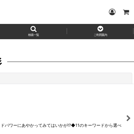
検索一覧
ご利用案内
形
閉じる
ッドパワーにあやかってみてはいかが!?◆11のキーワードから選べ