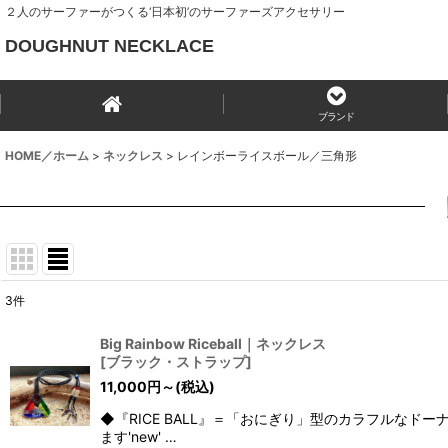
２人のサーファーがつくる‘日本初’のサーファーズアクセサリー
DOUGHNUT NECKLACE
ブランド
HOME／ホーム
>
ネックレス
>
レインボーライスボール／三角形
3
件
表示数
:
Big Rainbow Riceball｜ネックレス
[
ブラック・ストラップ
]
並び順
:
11,000
円
～
(税込)
◆『RICE BALL』＝「おにぎり」型のカラフルな
ます'new' …