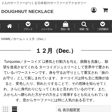
２人のサーファーがつくる‘日本初’のサーファーズアクセサリー
DOUGHNUT NECKLACE
ブランド
ジャーナル
商品一覧
検索一覧
ご利用案内
HOME／ホーム
>
１２月（Dec.）
１２月（Dec.）
Turquoise／ターコイズ ❏勇気と行動力を与え、困難を克服し、願
望を達成させてくれる ターコイズジュエリーとして世界中で愛され
ているパワーストーンです。身を守るお守りとして重宝され「旅の
お守り」として親しまれています。 ターコイズは持ち主に危険が迫
ると、変色したり、割れたりすることで、その危険を知らせてく
れ、さらに身代わりになってくれると言われているのです。また、
人から人へ贈られた方がその力をより発揮するとも伝えられていま
す。昔からサーファーには特に人気のある石です。
表示順変更
閉じる