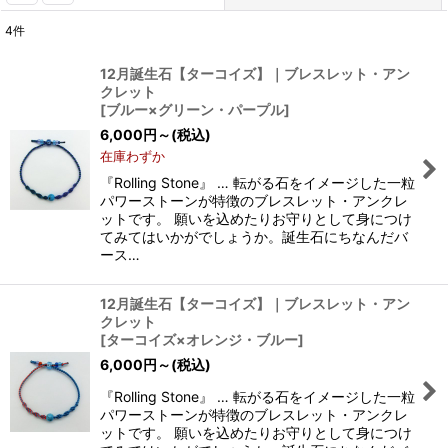
4
件
表示数
:
12月誕生石【ターコイズ】｜ブレスレット・アン
クレット
並び順
:
[
ブルー×グリーン・パープル
]
6,000
円
～
(税込)
在庫わずか
絞り込む
『Rolling Stone』 … 転がる石をイメージした一粒
パワーストーンが特徴のブレスレット・アンクレ
ットです。 願いを込めたりお守りとして身につけ
てみてはいかがでしょうか。誕生石にちなんだバ
ース…
12月誕生石【ターコイズ】｜ブレスレット・アン
クレット
[
ターコイズ×オレンジ・ブルー
]
6,000
円
～
(税込)
『Rolling Stone』 … 転がる石をイメージした一粒
パワーストーンが特徴のブレスレット・アンクレ
ットです。 願いを込めたりお守りとして身につけ