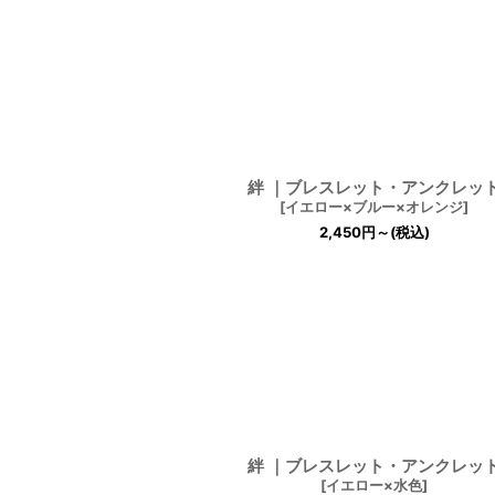
並び順
:
絆 ｜ブレスレット・アンクレッ
[
イエロー×ブルー×オレンジ
]
2,450
円
～
(税込)
絆 ｜ブレスレット・アンクレッ
[
イエロー×水色
]