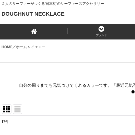
２人のサーファーがつくる‘日本初’のサーファーズアクセサリー
DOUGHNUT NECKLACE
ブランド
HOME／ホーム
>
イエロー
自分の周りまでも元気づけてくれるカラーです。「最近元気
17
件
表示数
: