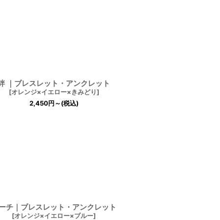
絆 ｜ブレスレット・アンクレット
[
オレンジ×イエロー×きみどり
]
2,450
円
～
(税込)
ーチ｜ブレスレット・アンクレット
[
オレンジ×イエロー×ブルー
]