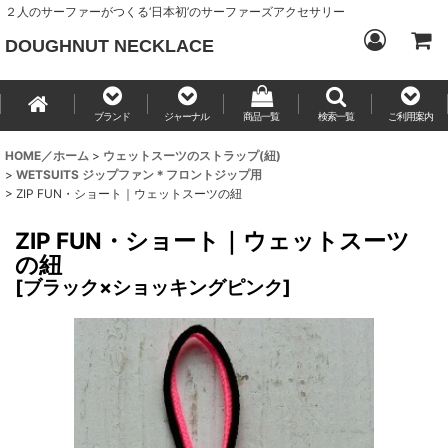
２人のサーファーがつくる‘日本初’のサーファーズアクセサリー
DOUGHNUT NECKLACE
ブランド
ジャーナル
商品一覧
検索一覧
ご利用案内
HOME／ホーム
>
ウェットスーツのストラップ(紐)
>
WETSUITS ジップファン＊フロントジップ用
>
ZIP FUN・ショート｜ウェットスーツの紐
ZIP FUN・ショート｜ウェットスーツ
の紐
[
ブラック×ショッキングピンク
]