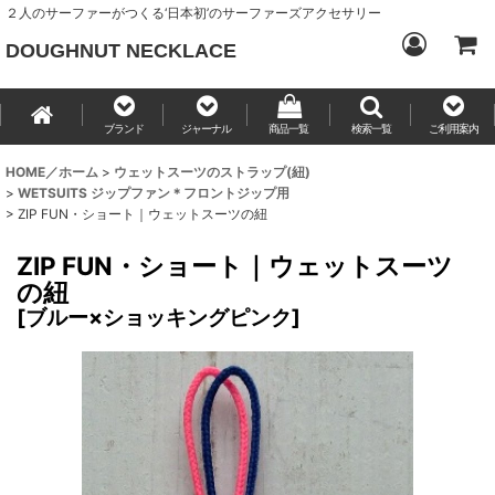
２人のサーファーがつくる‘日本初’のサーファーズアクセサリー
DOUGHNUT NECKLACE
ブランド
ジャーナル
商品一覧
検索一覧
ご利用案内
HOME／ホーム
>
ウェットスーツのストラップ(紐)
>
WETSUITS ジップファン＊フロントジップ用
>
ZIP FUN・ショート｜ウェットスーツの紐
ZIP FUN・ショート｜ウェットスーツ
の紐
[
ブルー×ショッキングピンク
]