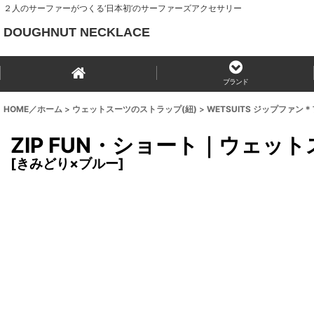
２人のサーファーがつくる‘日本初’のサーファーズアクセサリー
DOUGHNUT NECKLACE
ブランド
HOME／ホーム
>
ウェットスーツのストラップ(紐)
>
WETSUITS ジップファ
ZIP FUN・ショート｜ウェッ
[
きみどり×ブルー
]