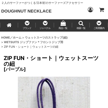
２人のサーファーがつくる‘日本初’のサーファーズアクセサリー
DOUGHNUT NECKLACE
ブランド
ジャーナル
商品一覧
検索一覧
ご利用案内
HOME／ホーム
>
ウェットスーツのストラップ(紐)
>
WETSUITS ジップファン＊フロントジップ用
>
ZIP FUN・ショート｜ウェットスーツの紐
ZIP FUN・ショート｜ウェットスーツ
の紐
[
パープル
]