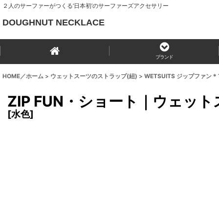
２人のサーファーがつくる‘日本初’のサーファーズアクセサリー
DOUGHNUT NECKLACE
ブランド
HOME／ホーム
>
ウェットスーツのストラップ(紐)
>
WETSUITS ジップファ
ZIP FUN・ショート｜ウェッ
[
水色
]