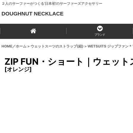
２人のサーファーがつくる‘日本初’のサーファーズアクセサリー
DOUGHNUT NECKLACE
ブランド
HOME／ホーム
>
ウェットスーツのストラップ(紐)
>
WETSUITS ジップファ
ZIP FUN・ショート｜ウェッ
[
オレンジ
]