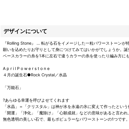
デザインについて
『Rolling Stone』 … 転がる石をイメージした一粒パワースト
願いを込めたりお守りとして身につけてみてはいかがでしょうか。誕
ベースカラーの糸を1本に左右で違うカラーの糸を使ったり編み方に
A p r i l P o w e r s t o n e
４月の誕生石●Rock Crystal／水晶
「万能石」
?あらゆる幸運を呼びよせてくれます
「水晶」＝「クリスタル」は神が水を永遠の氷に変えて作ったという
「開運」「浄化」「魔除け」「心願成就」などの意味があると言われ
無色透明の美しい石で、最もポピュラーなパワーストーンの1つです