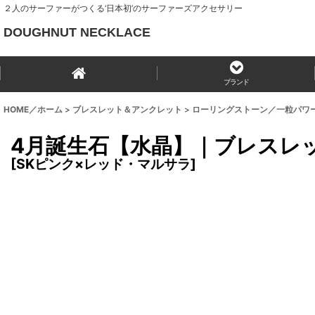
２人のサーファーがつくる‘日本初’のサーファーズアクセサリー
DOUGHNUT NECKLACE
ブランド
HOME／ホーム
>
ブレスレット＆アンクレット
>
ローリングストーン／一粒パワ
4月誕生石【水晶】｜ブレスレ
[
SKピンク×レッド・マルサラ
]