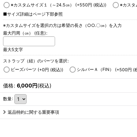
※カスタムサイズ１（～24.5㎝）
(+550
円
(税込)
)
※カスタ
■サイズ詳細はページ下部参照
※カスタムサイズを選択の方は希望の長さ（○○.〇㎝）を入力
最大円周（㎝）
(任意)
:
最大5文字
ストラップ（紐）のパーツを選択
:
ビーズパーツ
(+0
円
(税込)
)
シルバーＡ（FIN）
(+500
円
(
価格
:
6,000
円
(税込)
数量
:
返品特約に関する重要事項