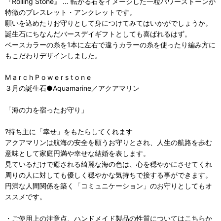
『Rolling Stone』 … 転がる石をイメージした一粒パワーストーンが
特徴のブレスレット・アンクレットです。
願いを込めたりお守りとして身につけてみてはいかがでしょうか。
誕生石にちなんだバースデイギフトとしても喜ばれるはず。
ベースカラーの糸を1本に左右で違うカラーの糸を使ったり編み方に
もこだわりデザインしました。
M a r c h P o w e r s t o n e
３月の誕生石●Aquamarine／アクアマリン
「海の力を宿ったお守り」
?持ち主に「幸せ」をもたらしてくれます
アクアマリンは航海の安全を願うお守りとされ、人生の航路を歩む
意味として家庭円満や幸せな結婚を表します。
見ているだけで癒される綺麗な海の色は、心を穏やかにさせてくれ
周りの人に対しても優しく穏やかな気持ちで接する事ができます。
円満な人間関係を築く「コミュニケーション」のお守りとしてもオ
ススメです。
・ご使用上の注意点、ハンドメイド製品の性質については
こちら
か