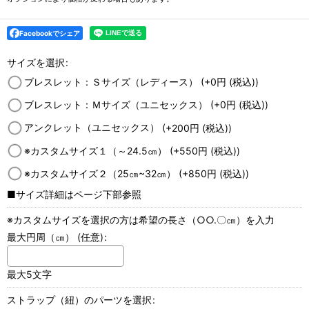
Facebookでシェア
サイズを選択
:
ブレスレット：Ｓサイズ（レディース）
(+0
円
(税込)
)
ブレスレット：Ｍサイズ（ユニセックス）
(+0
円
(税込)
)
アンクレット（ユニセックス）
(+200
円
(税込)
)
※カスタムサイズ１（～24.5㎝）
(+550
円
(税込)
)
※カスタムサイズ２（25㎝~32㎝）
(+850
円
(税込)
)
■サイズ詳細はページ下部参照
※カスタムサイズを選択の方は希望の長さ（○○.〇㎝）を入力
最大円周（㎝）
(任意)
:
最大5文字
ストラップ（紐）のパーツを選択
: