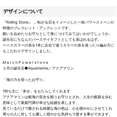
デザインについて
『Rolling Stone』 … 転がる石をイメージした一粒パワーストーンが
特徴のブレスレット・アンクレットです。
願いを込めたりお守りとして身につけてみてはいかがでしょうか。
誕生石にちなんだバースデイギフトとしても喜ばれるはず。
ベースカラーの糸を1本に左右で違うカラーの糸を使ったり編み方に
もこだわりデザインしました。
M a r c h P o w e r s t o n e
３月の誕生石●Aquamarine／アクアマリン
「海の力を宿ったお守り」
?持ち主に「幸せ」をもたらしてくれます
アクアマリンは航海の安全を願うお守りとされ、人生の航路を歩む
意味として家庭円満や幸せな結婚を表します。
見ているだけで癒される綺麗な海の色は、心を穏やかにさせてくれ
周りの人に対しても優しく穏やかな気持ちで接する事ができます。