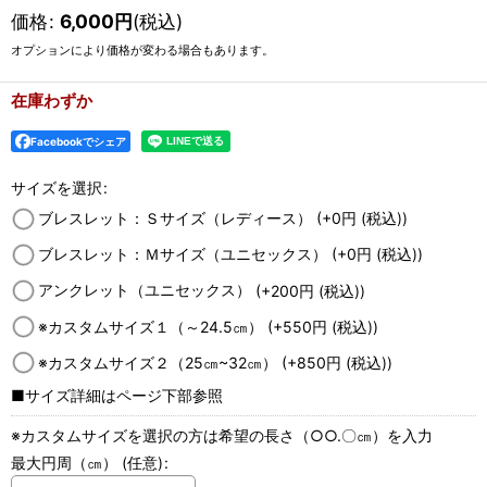
価格
:
6,000
円
(税込)
オプションにより価格が変わる場合もあります。
在庫わずか
Facebookでシェア
サイズを選択
:
ブレスレット：Ｓサイズ（レディース）
(+0
円
(税込)
)
ブレスレット：Ｍサイズ（ユニセックス）
(+0
円
(税込)
)
アンクレット（ユニセックス）
(+200
円
(税込)
)
※カスタムサイズ１（～24.5㎝）
(+550
円
(税込)
)
※カスタムサイズ２（25㎝~32㎝）
(+850
円
(税込)
)
■サイズ詳細はページ下部参照
※カスタムサイズを選択の方は希望の長さ（○○.〇㎝）を入力
最大円周（㎝）
(任意)
: