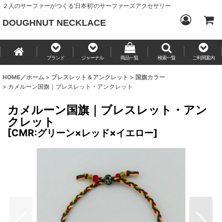
２人のサーファーがつくる‘日本初’のサーファーズアクセサリー
DOUGHNUT NECKLACE
ブランド
ジャーナル
商品一覧
検索一覧
ご利用案内
HOME／ホーム
>
ブレスレット＆アンクレット
>
国旗カラー
>
カメルーン国旗｜ブレスレット・アンクレット
カメルーン国旗｜ブレスレット・アン
クレット
[
CMR:グリーン×レッド×イエロー
]