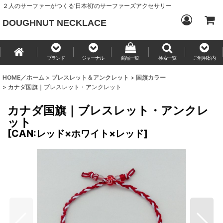
２人のサーファーがつくる‘日本初’のサーファーズアクセサリー
DOUGHNUT NECKLACE
ブランド
ジャーナル
商品一覧
検索一覧
ご利用案内
HOME／ホーム
>
ブレスレット＆アンクレット
>
国旗カラー
>
カナダ国旗｜ブレスレット・アンクレット
カナダ国旗｜ブレスレット・アンクレ
ット
[
CAN:レッド×ホワイト×レッド
]