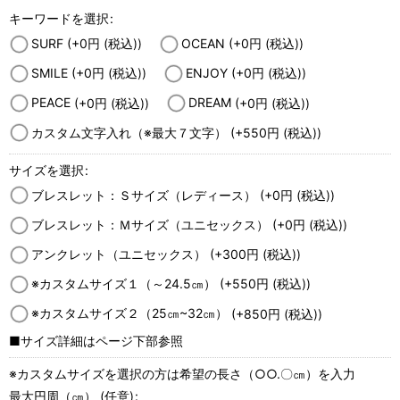
キーワードを選択
:
SURF
(+0
円
(税込)
)
OCEAN
(+0
円
(税込)
)
SMILE
(+0
円
(税込)
)
ENJOY
(+0
円
(税込)
)
PEACE
(+0
円
(税込)
)
DREAM
(+0
円
(税込)
)
カスタム文字入れ（※最大７文字）
(+550
円
(税込)
)
サイズを選択
:
ブレスレット：Ｓサイズ（レディース）
(+0
円
(税込)
)
ブレスレット：Ｍサイズ（ユニセックス）
(+0
円
(税込)
)
アンクレット（ユニセックス）
(+300
円
(税込)
)
※カスタムサイズ１（～24.5㎝）
(+550
円
(税込)
)
※カスタムサイズ２（25㎝~32㎝）
(+850
円
(税込)
)
■サイズ詳細はページ下部参照
※カスタムサイズを選択の方は希望の長さ（○○.〇㎝）を入力
最大円周（㎝）
(任意)
: