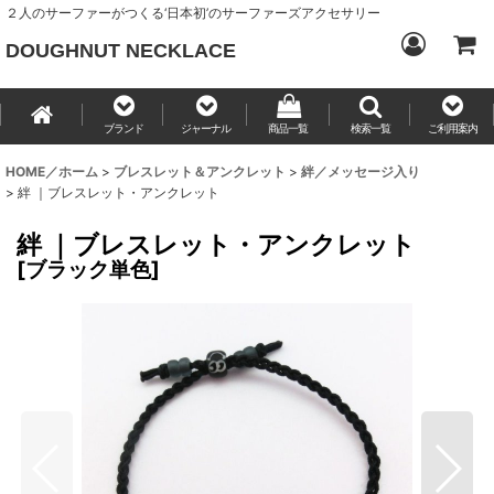
２人のサーファーがつくる‘日本初’のサーファーズアクセサリー
DOUGHNUT NECKLACE
ブランド
ジャーナル
商品一覧
検索一覧
ご利用案内
HOME／ホーム
>
ブレスレット＆アンクレット
>
絆／メッセージ入り
>
絆 ｜ブレスレット・アンクレット
絆 ｜ブレスレット・アンクレット
[
ブラック単色
]