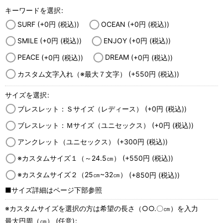
キーワードを選択
:
SURF
(+0
円
(税込)
)
OCEAN
(+0
円
(税込)
)
SMILE
(+0
円
(税込)
)
ENJOY
(+0
円
(税込)
)
PEACE
(+0
円
(税込)
)
DREAM
(+0
円
(税込)
)
カスタム文字入れ（※最大７文字）
(+550
円
(税込)
)
サイズを選択
:
ブレスレット：Ｓサイズ（レディース）
(+0
円
(税込)
)
ブレスレット：Ｍサイズ（ユニセックス）
(+0
円
(税込)
)
アンクレット（ユニセックス）
(+300
円
(税込)
)
※カスタムサイズ１（～24.5㎝）
(+550
円
(税込)
)
※カスタムサイズ２（25㎝~32㎝）
(+850
円
(税込)
)
■サイズ詳細はページ下部参照
※カスタムサイズを選択の方は希望の長さ（○○.〇㎝）を入力
最大円周（㎝）
(任意)
: