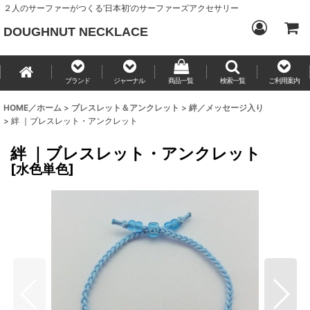
２人のサーファーがつくる‘日本初’のサーファーズアクセサリー
DOUGHNUT NECKLACE
ブランド
ジャーナル
商品一覧
検索一覧
ご利用案内
HOME／ホーム
>
ブレスレット＆アンクレット
>
絆／メッセージ入り
>
絆 ｜ブレスレット・アンクレット
絆 ｜ブレスレット・アンクレット
[
水色単色
]