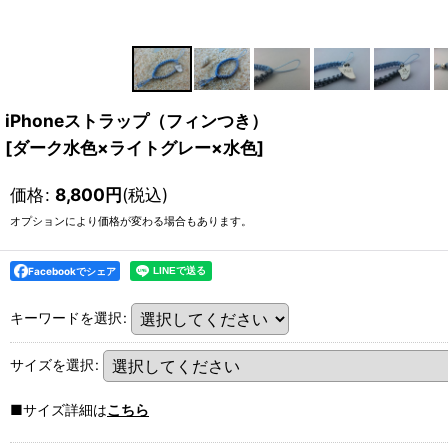
iPhoneストラップ（フィンつき）
[
ダーク水色×ライトグレー×水色
]
価格
:
8,800
円
(税込)
オプションにより価格が変わる場合もあります。
Facebookでシェア
キーワードを選択
:
サイズを選択
:
■サイズ詳細は
こちら