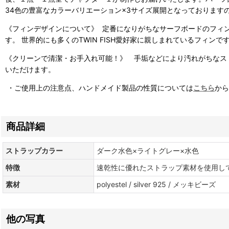
34色の豊富なカラーバリエーション×3サイズ展開となっております
《フィンデザインについて》 定番になりがちなサーフボードのフィン・
す。 世界的にも多くのTWIN FISH愛好家に親しまれているフィンで
《クリーンで清潔・お手入れ可能！》 手垢などにより汚れがちなス
いただけます。
・ご使用上の注意点、ハンドメイド製品の性質については
こちら
から
商品詳細
ストラップカラー
ダーク水色×ライトグレー×水色
特徴
速乾性に優れたストラップ素材を使用し
素材
polyestel / silver 925 / メッキビーズ
他の写真