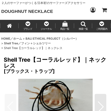
２人のサーファーがつくる‘日本初’のサーファーズアクセサリー
DOUGHNUT NECKLACE
ブランド
ジャーナル
商品一覧
検索一覧
ご利用案内
HOME／ホーム
>
BALI ETHICAL PROJECT（シルバー）
>
Shell Tree／フィン＋シェルツリー
>
Shell Tree【コーラルレッド】｜ネックレス
Shell Tree【コーラルレッド】｜ネック
レス
[
ブラックス・トラップ
]