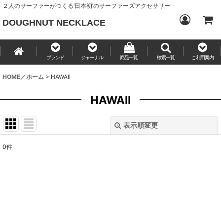
２人のサーファーがつくる‘日本初’のサーファーズアクセサリー
DOUGHNUT NECKLACE
ブランド
ジャーナル
商品一覧
検索一覧
ご利用案内
HOME／ホーム
>
HAWAII
HAWAII
表示順変更
閉じる
0
件
表示数
:
並び順
:
絞り込む