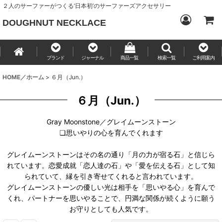
２人のサーファーがつくる‘日本初’のサーファーズアクセサリー
DOUGHNUT NECKLACE
ブランド
ジャーナル
商品一覧
検索一覧
ご利用案内
HOME／ホーム
>
６月（Jun.）
６月（Jun.）
Gray Moonstone／グレイムーンストーン
❏思いやりの心を育んでくれます
グレイムーンストーンはその名の通り「月の力が宿る石」と信じら
れています。恋愛成就「恋人達の石」や「愛を伝える石」として知
られていて、縁を引き寄せてくれると言われています。
グレイムーンストーンの優しい光は相手を「思いやる心」を育んで
くれ、パートナーを思いやることで、円満な関係が続くように願う
お守りとしても人気です。