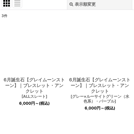
表示順変更
閉じる
3
件
表示数
:
並び順
:
絞り込む
6月誕生石【グレイムーンスト
6月誕生石【グレイムーンスト
ーン】｜ブレスレット・アン
ーン】｜ブレスレット・アン
クレット
クレット
[
ALLスレート
]
[
グレー×ルーサイトグリーン（水
色系）・パープル
]
6,000
円
～
(税込)
6,000
円
～
(税込)