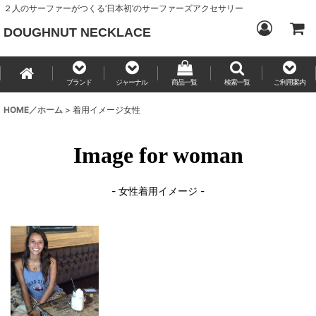
２人のサーファーがつくる‘日本初’のサーファーズアクセサリー
DOUGHNUT NECKLACE
ブランド
ジャーナル
商品一覧
検索一覧
ご利用案内
HOME／ホーム
>
着用イメージ女性
Image for woman
- 女性着用イメージ -